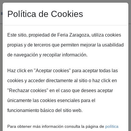
Política de Cookies
Este sitio, propiedad de Feria Zaragoza, utiliza cookies
propias y de terceros que permiten mejorar la usabilidad
Pasar al contenido principal
de navegación y recopilar información.
Ruta de navegación
Inicio
Nupzial 2025 da comienzo en el Palacio de Congresos de
Haz click en "Aceptar cookies" para aceptar todas las
Zaragoza
cookies y acceder directamente al sitio o haz click en
"Rechazar cookies" en el caso que desees aceptar
únicamente las cookies esenciales para el
Feria de Zaragoza
funcionamiento básico del sitio web.
Nupzial 2025 da
comienzo en el Palacio
Para obtener más información consulta la página de
política