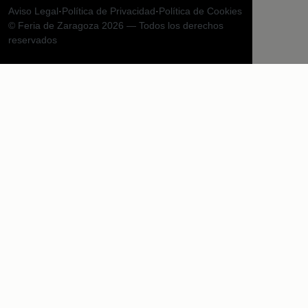
Aviso Legal
·
Política de Privacidad
·
Política de Cookies
© Feria de Zaragoza 2026 — Todos los derechos
reservados