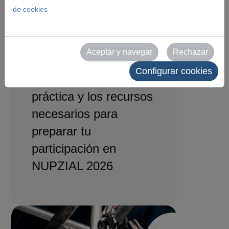
de cookies
para
expositores
Aceptar y navegar
Rechazar
Configurar cookies
Toda la información
práctica y los recursos
necesarios para
preparar tu
participación en
NUPZIAL 2026