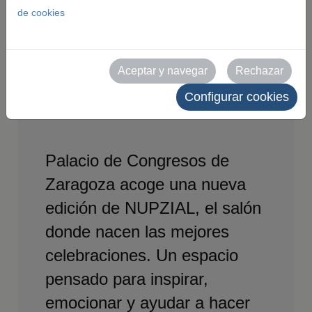
comienzan las
de cookies
celebraciones
Aceptar y navegar
Rechazar
inolvidables
Configurar cookies
Palacio de Congresos de
Zaragoza acoge una nueva
edición de NUPZIAL, el salón
donde nacen las mejores
celebraciones. Un espacio
pensado para inspirar,
emocionar y ayudar a hacer