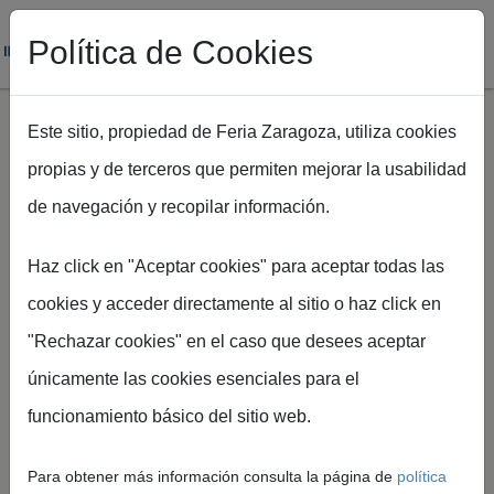
Política de Cookies
Este sitio, propiedad de Feria Zaragoza, utiliza cookies
propias y de terceros que permiten mejorar la usabilidad
Pasar al contenido principal
de navegación y recopilar información.
Ruta de navegación
Inicio
Nupzial 2025 se renueva: nueva ubicación, nuevas fechas
Haz click en "Aceptar cookies" para aceptar todas las
y un formato pensado para exprimir cada minuto
cookies y acceder directamente al sitio o haz click en
"Rechazar cookies" en el caso que desees aceptar
únicamente las cookies esenciales para el
Feria de Zaragoza
funcionamiento básico del sitio web.
Nupzial 2025 se
renueva: nueva
Para obtener más información consulta la página de
política