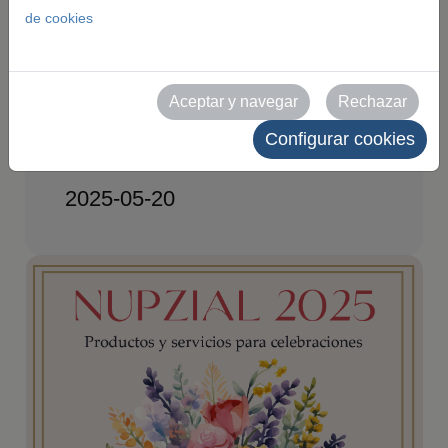
de cookies
ubicación, nuevas
fechas y un formato
pensado para exprimir
Aceptar y navegar
Rechazar
cada minuto
Configurar cookies
2025-05-20