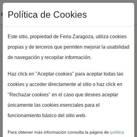
Política de Cookies
Este sitio, propiedad de Feria Zaragoza, utiliza cookies
propias y de terceros que permiten mejorar la usabilidad
Pasar al contenido principal
de navegación y recopilar información.
Ruta de navegación
Inicio
Nupzial 2025 vuelve a conquistar al público en su debut en
Haz click en "Aceptar cookies" para aceptar todas las
el Palacio de Congresos
cookies y acceder directamente al sitio o haz click en
"Rechazar cookies" en el caso que desees aceptar
únicamente las cookies esenciales para el
Feria de Zaragoza
funcionamiento básico del sitio web.
Nupzial 2025 vuelve a
conquistar al público
Para obtener más información consulta la página de
política