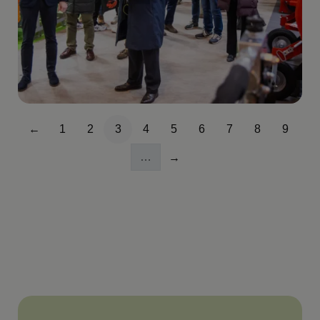
Paginación
←
1
2
3
4
5
6
7
8
9
Página anterior
Página
Página
Página
Página
Página
Página
Página
Página
Págin
…
→
Siguiente página