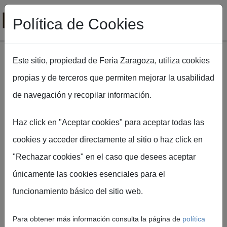
Política de Cookies
Este sitio, propiedad de Feria Zaragoza, utiliza cookies
propias y de terceros que permiten mejorar la usabilidad
Pasar al contenido principal
de navegación y recopilar información.
Haz click en "Aceptar cookies" para aceptar todas las
Ruta de navegación
Inicio
FIMA Agrícola
Galería FIMA 2026
cookies y acceder directamente al sitio o haz click en
"Rechazar cookies" en el caso que desees aceptar
Galería de Imágenes
únicamente las cookies esenciales para el
funcionamiento básico del sitio web.
Accede al archivo visual oficial de FIMA Zaragoza
con fotografías en alta resolución de nuestros
Para obtener más información consulta la página de
política