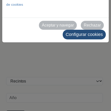
eventos y recintos.
de cookies
Todas las imágenes son de uso editorial y deben
citar como fuente a Feria de Zaragoza. Queda
Aceptar y navegar
Rechazar
prohibido su uso comercial sin autorización
Configurar cookies
expresa.
Recinto
Año