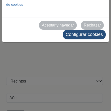
eventos y recintos.
de cookies
Todas las imágenes son de uso editorial y deben
citar como fuente a Feria de Zaragoza. Queda
Aceptar y navegar
Rechazar
prohibido su uso comercial sin autorización
Configurar cookies
expresa.
Recinto
Año