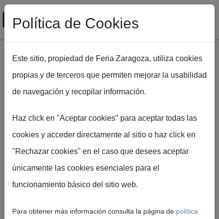
Política de Cookies
Este sitio, propiedad de Feria Zaragoza, utiliza cookies
propias y de terceros que permiten mejorar la usabilidad
Pasar al contenido principal
de navegación y recopilar información.
Haz click en "Aceptar cookies" para aceptar todas las
Ruta de navegación
Inicio
FIMA Agrícola
Galería FIMA 2026
cookies y acceder directamente al sitio o haz click en
"Rechazar cookies" en el caso que desees aceptar
Galería de Imágenes
únicamente las cookies esenciales para el
funcionamiento básico del sitio web.
Accede al archivo visual oficial de FIMA Zaragoza
con fotografías en alta resolución de nuestros
Para obtener más información consulta la página de
política