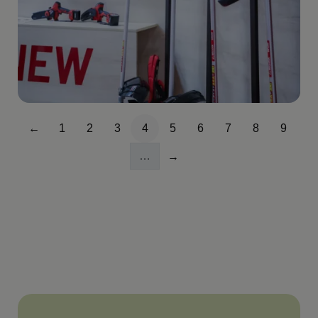
Paginación
←
1
2
3
4
5
6
7
8
9
Página anterior
Página
Página
Página
Página
Página
Página
Página
Página
Págin
…
→
Siguiente página