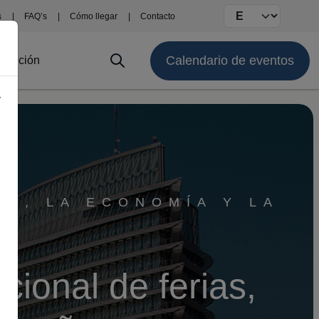
Select your langu
s
FAQ’s
Cómo llegar
Contacto
Calendario de eventos
stitución
y
ÓN, LA ECONOMÍA Y LA
cional de ferias,