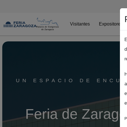
Visitantes
Expositores
E
Pasar al contenido principal
d
r
H
UN ESPACIO DE ENCUE
a
e
e
Feria de Zaragoz
P