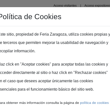
Acceso visitantes
Acceso expositore
Política de Cookies
Organizadores
Recintos
Zaragoza
Prensa
In
ste sitio, propiedad de Feria Zaragoza, utiliza cookies propias 
e terceros que permiten mejorar la usabilidad de navegación y
ecopilar información.
az click en "Aceptar cookies" para aceptar todas las cookies y
NTRO PARA LA INNOVACI
cceder directamente al sitio o haz click en "Rechazar cookies"
CULTURA
n el caso que desees aceptar únicamente las cookies
senciales para el funcionamiento básico del sitio web.
a: epicentro interna
ara obtener más información consulta la página de
política de cookies