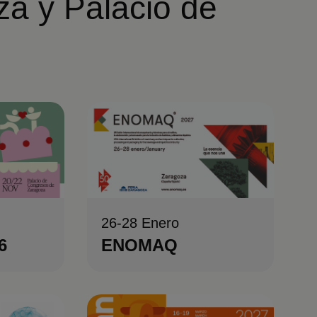
za y Palacio de
e
26-28 Enero
6
ENOMAQ