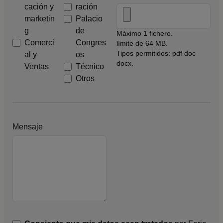
cación y
ración
marketin
Palacio
g
de
Máximo 1 fichero.
Comerci
Congres
límite de 64 MB.
Tipos permitidos: pdf doc
al y
os
docx.
Ventas
Técnico
Otros
Mensaje