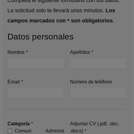
Completa el siguiente formulario con tus datos.
La solicitud solo te llevará unos minutos.
Los
campos marcados con * son obligatorios
.
Datos personales
Nombre
Apellidos
Email
Número de teléfono
Categoría
Adjuntar CV (.pdf, .doc,
Comuni
Administ
.docx)