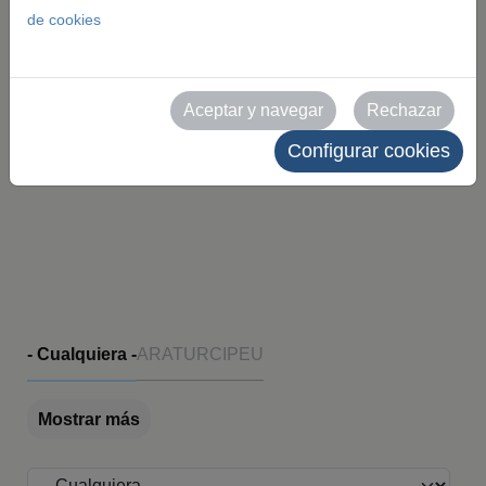
en alta resolución de nuestros eventos y recintos.
de cookies
Todas las imágenes son de uso editorial y deben
citar como fuente a Feria de Zaragoza. Queda
Aceptar y navegar
Rechazar
prohibido su uso comercial sin autorización
Configurar cookies
expresa.
Evento
- Cualquiera -
ARATUR
CIPEU
Mostrar más
Recinto