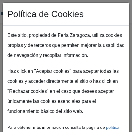
Política de Cookies
Este sitio, propiedad de Feria Zaragoza, utiliza cookies
propias y de terceros que permiten mejorar la usabilidad
Pasar al contenido principal
de navegación y recopilar información.
Haz click en "Aceptar cookies" para aceptar todas las
Ruta de navegación
Inicio
Galería de Imágenes
cookies y acceder directamente al sitio o haz click en
"Rechazar cookies" en el caso que desees aceptar
Galería de Imágenes
únicamente las cookies esenciales para el
funcionamiento básico del sitio web.
Accede al archivo visual oficial de Feria de
Zaragoza y Palacio de Congresos con fotografías
Para obtener más información consulta la página de
política