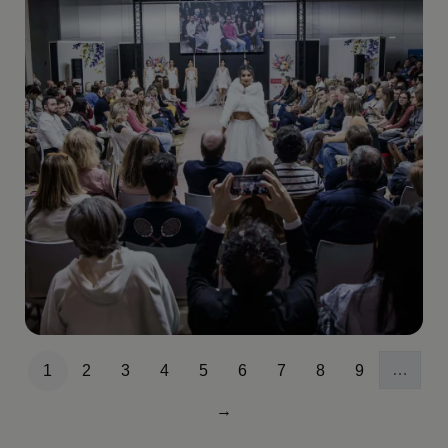
Paginación
…
1
2
3
4
5
6
7
8
9
Página
Página
Página
Página
Página
Página
Página
Página
Página
→
Siguiente página