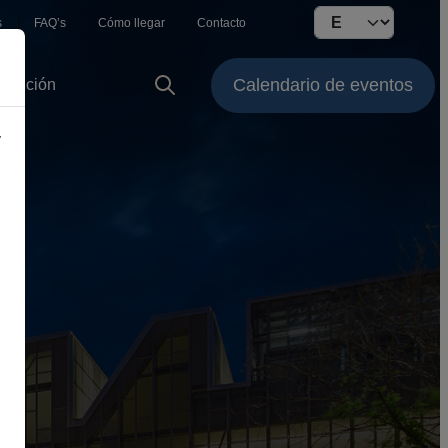
Select your langu
s
FAQ’s
Cómo llegar
Contacto
Calendario de eventos
stitución
y