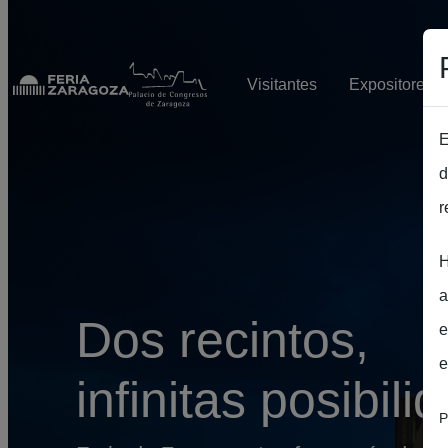
Pasar al contenido principal
Visitantes
Expositores
E
d
r
H
a
Dos recintos,
e
e
infinitas posibili
P