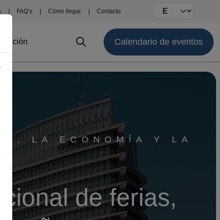
Select your langu
s
FAQ’s
Cómo llegar
Contacto
Calendario de eventos
stitución
y
ÓN, LA ECONOMÍA Y LA
cional de ferias,