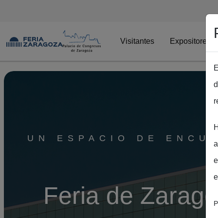
Visitantes
Expositores
E
Pasar al contenido principal
d
r
H
UN ESPACIO DE ENCUE
a
e
e
Feria de Zaragoz
P