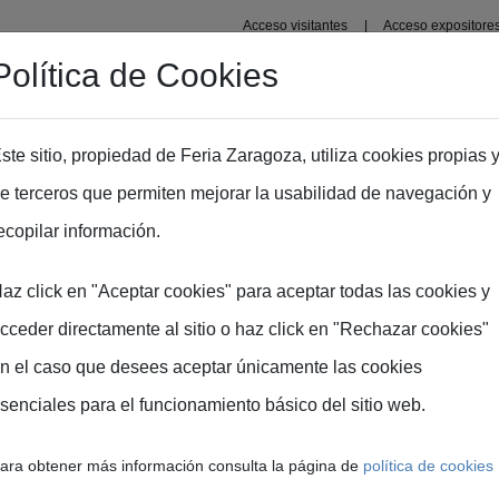
Acceso visitantes
Acceso expositore
Política de Cookies
Organizadores
Recintos
Zaragoza
Prensa
In
ste sitio, propiedad de Feria Zaragoza, utiliza cookies propias 
e terceros que permiten mejorar la usabilidad de navegación y
ecopilar información.
az click en "Aceptar cookies" para aceptar todas las cookies y
NTRO PARA LA INNOVACI
cceder directamente al sitio o haz click en "Rechazar cookies"
CULTURA
n el caso que desees aceptar únicamente las cookies
senciales para el funcionamiento básico del sitio web.
a: epicentro interna
ara obtener más información consulta la página de
política de cookies