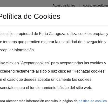
Acceso visitantes
Acceso expositore
Política de Cookies
Organizadores
Recintos
Zaragoza
Prensa
In
ste sitio, propiedad de Feria Zaragoza, utiliza cookies propias 
e terceros que permiten mejorar la usabilidad de navegación y
ecopilar información.
az click en "Aceptar cookies" para aceptar todas las cookies y
NTRO PARA LA INNOVACI
cceder directamente al sitio o haz click en "Rechazar cookies"
CULTURA
n el caso que desees aceptar únicamente las cookies
senciales para el funcionamiento básico del sitio web.
a: epicentro interna
ara obtener más información consulta la página de
política de cookies