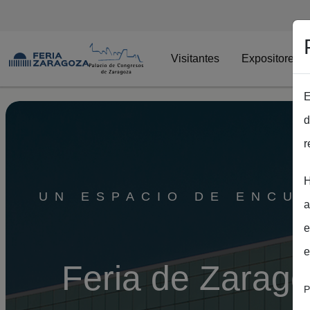
Visitantes
Expositores
E
Pasar al contenido principal
d
r
H
UN ESPACIO DE ENCUE
a
e
e
Feria de Zaragoz
P