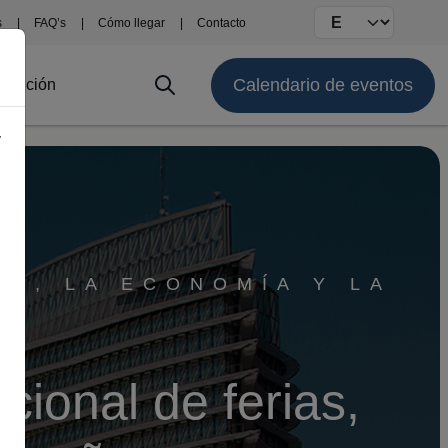
Select your langu
s
FAQ’s
Cómo llegar
Contacto
Calendario de eventos
stitución
y
ÓN, LA ECONOMÍA Y LA
cional de ferias,