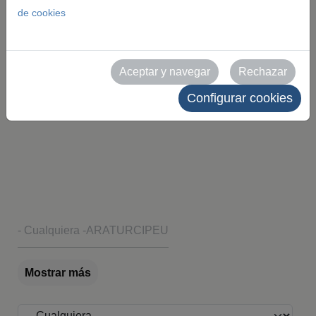
en alta resolución de nuestros eventos y recintos.
de cookies
Todas las imágenes son de uso editorial y deben
citar como fuente a Feria de Zaragoza. Queda
Aceptar y navegar
Rechazar
prohibido su uso comercial sin autorización
Configurar cookies
expresa.
Evento
- Cualquiera -
ARATUR
CIPEU
Mostrar más
Recinto