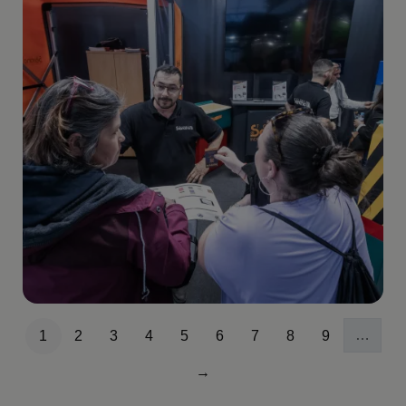
Paginación
…
1
2
3
4
5
6
7
8
9
Página
Página
Página
Página
Página
Página
Página
Página
Página
→
Siguiente página