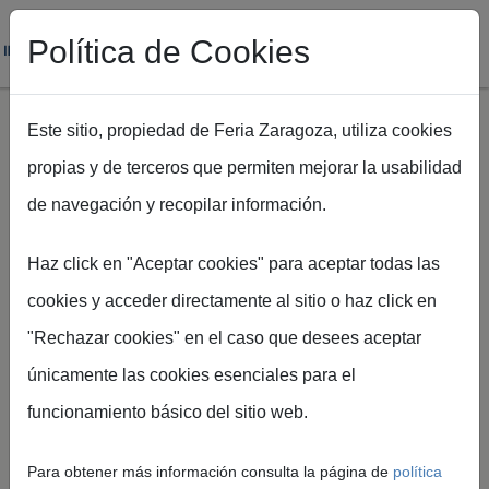
Política de Cookies
Este sitio, propiedad de Feria Zaragoza, utiliza cookies
propias y de terceros que permiten mejorar la usabilidad
Pasar al contenido principal
de navegación y recopilar información.
Haz click en "Aceptar cookies" para aceptar todas las
Ruta de navegación
Inicio
Galería de Imágenes
cookies y acceder directamente al sitio o haz click en
"Rechazar cookies" en el caso que desees aceptar
Galería de Imágenes
únicamente las cookies esenciales para el
funcionamiento básico del sitio web.
Accede al archivo visual oficial de Feria de
Zaragoza y Palacio de Congresos con fotografías
Para obtener más información consulta la página de
política