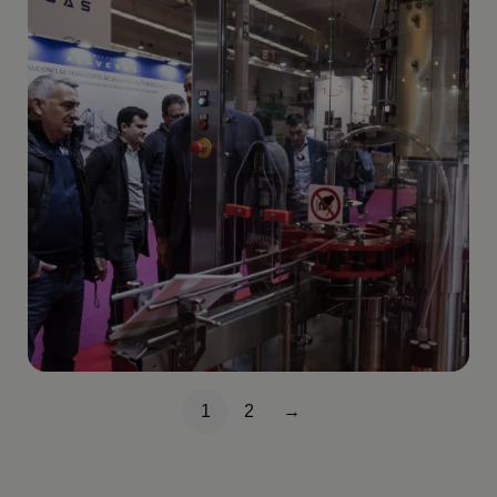
Paginación
1
2
→
Página
Página
Siguiente página