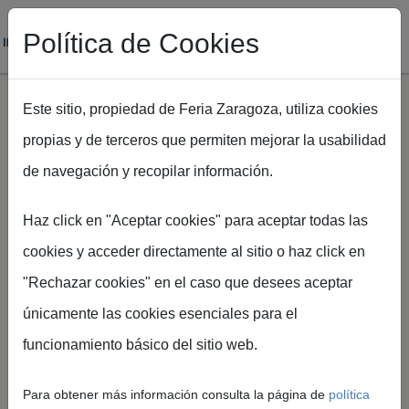
Política de Cookies
Este sitio, propiedad de Feria Zaragoza, utiliza cookies
propias y de terceros que permiten mejorar la usabilidad
Pasar al contenido principal
de navegación y recopilar información.
Haz click en "Aceptar cookies" para aceptar todas las
Ruta de navegación
Inicio
Galería de Imágenes
cookies y acceder directamente al sitio o haz click en
"Rechazar cookies" en el caso que desees aceptar
Galería de Imágenes
únicamente las cookies esenciales para el
funcionamiento básico del sitio web.
Accede al archivo visual oficial de Feria de
Zaragoza y Palacio de Congresos con fotografías
Para obtener más información consulta la página de
política