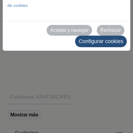
en alta resolución de nuestros eventos y recintos.
de cookies
Todas las imágenes son de uso editorial y deben
citar como fuente a Feria de Zaragoza. Queda
Aceptar y navegar
Rechazar
prohibido su uso comercial sin autorización
Configurar cookies
expresa.
Evento
- Cualquiera -
ARATUR
CIPEU
Mostrar más
Recinto