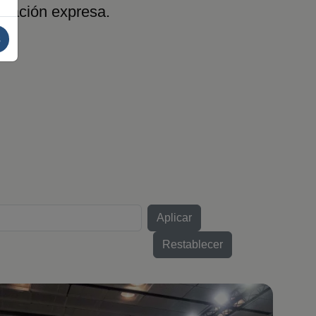
rización expresa.
s
magen