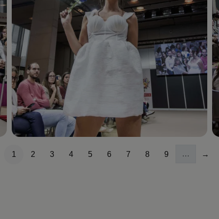
…
1
2
3
4
5
6
7
8
9
→
Página
Página
Página
Página
Página
Página
Página
Página
Página
Sig