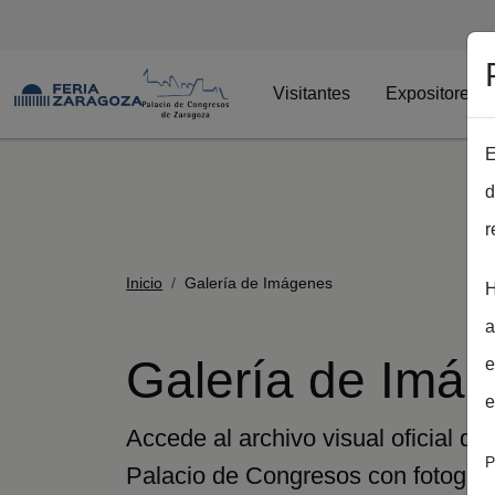
Visitantes
Expositores
E
Pasar al contenido principal
d
r
Ruta de navega
Inicio
Galería de Imágenes
H
a
Galería de Imá
e
e
Accede al archivo visual oficial d
P
Palacio de Congresos con fotografí