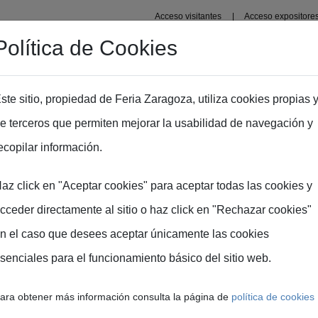
Acceso visitantes
Acceso expositore
Política de Cookies
Organizadores
Recintos
Zaragoza
Prensa
In
ste sitio, propiedad de Feria Zaragoza, utiliza cookies propias 
e terceros que permiten mejorar la usabilidad de navegación y
ecopilar información.
ción
az click en "Aceptar cookies" para aceptar todas las cookies y
cceder directamente al sitio o haz click en "Rechazar cookies"
genes
n el caso que desees aceptar únicamente las cookies
senciales para el funcionamiento básico del sitio web.
e Feria de Zaragoza y
Todas las imágenes son 
ara obtener más información consulta la página de
política de cookies
as en alta resolución
como fuente a Feria d